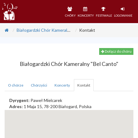
CHÓRY
KONCERTY
FESTIWALE
LOGOWANIE
Białogardzki Chór Kameralny "Bel Canto"
Kontakt
Dołącz do chóru
Białogardzki Chór Kameralny "Bel Canto"
O chórze
Chórzyści
Koncerty
Kontakt
Dyrygent:
Paweł Mielcarek
Adres:
1 Maja 15, 78-200 Białogard, Polska