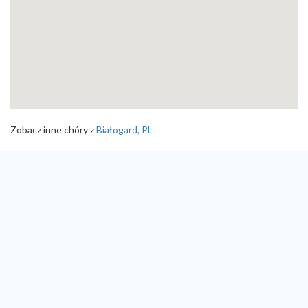
Zobacz inne chóry z
Białogard, PL