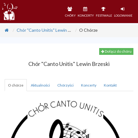
CHÓRY
KONCERTY
FESTIWALE
LOGOWANIE
Chór "Canto Unitis" Lewin Brzeski
O Chórze
Dołącz do chóru
Chór "Canto Unitis" Lewin Brzeski
O chórze
Aktualności
Chórzyści
Koncerty
Kontakt