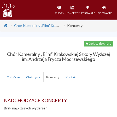
CHÓRY
KONCERTY
FESTIWALE
LOGOWANIE
Chór Kameralny „Elim” Krakowskiej Szkoły Wyższej im. Andrzeja Frycza Modrzewskiego
Koncerty
Dołącz do chóru
Chór Kameralny „Elim” Krakowskiej Szkoły Wyższej
im. Andrzeja Frycza Modrzewskiego
O chórze
Chórzyści
Koncerty
Kontakt
NADCHODZĄCE KONCERTY
Brak najbliższych wydarzeń