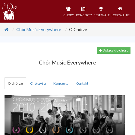
CHÓRY
KONCERTY
FESTIWALE
LOGOWANIE
Chór Music Everywhere
O Chórze
Dołącz do chóru
Chór Music Everywhere
O chórze
Chórzyści
Koncerty
Kontakt