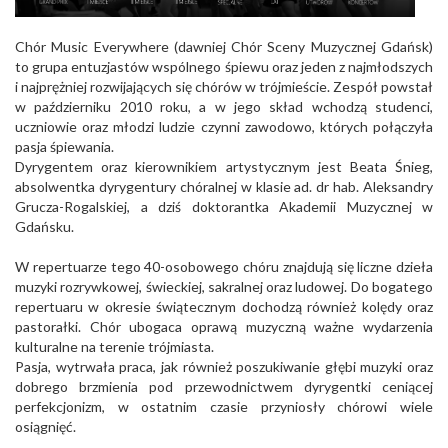
Chór Music Everywhere (dawniej Chór Sceny Muzycznej Gdańsk)
to grupa entuzjastów wspólnego śpiewu oraz jeden z najmłodszych
i najprężniej rozwijających się chórów w trójmieście. Zespół powstał
w październiku 2010 roku, a w jego skład wchodzą studenci,
uczniowie oraz młodzi ludzie czynni zawodowo, których połączyła
pasja śpiewania.
Dyrygentem oraz kierownikiem artystycznym jest Beata Śnieg,
absolwe
ntka dyrygentury chóralnej w klasie ad. dr hab. Aleksandry
Grucza-Rogalskiej, a dziś doktorantka Akademii Muzycznej w
Gdańsku.
W repertuarze tego 40-osobowego chóru znajdują się liczne dzieła
muzyki rozrywkowej, świeckiej, sakralnej oraz ludowej. Do bogatego
repertuaru w okresie świątecznym dochodzą również kolędy oraz
pastorałki. Chór ubogaca oprawą muzyczną ważne wydarzenia
kulturalne na terenie trójmiasta.
Pasja, wytrwała praca, jak również poszukiwanie głębi muzyki oraz
dobrego brzmienia pod przewodnictwem dyrygentki ceniącej
perfekcjonizm, w ostatnim czasie przyniosły chórowi wiele
osiągnięć.