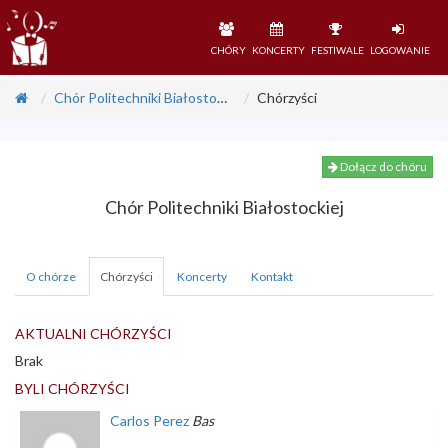
CHÓRY
KONCERTY
FESTIWALE
LOGOWANIE
Chór Politechniki Białostockiej
Chórzyści
Dołącz do chóru
Chór Politechniki Białostockiej
O chórze
Chórzyści
Koncerty
Kontakt
AKTUALNI CHÓRZYŚCI
Brak
BYLI CHÓRZYŚCI
Carlos
Perez
Bas