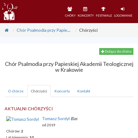
CHÓRY
KONCERTY
FESTIWALE
LOGOWANIE
Chór Psalmodia przy Papieskiej Akademii Teologicznej w Krakowie
Chórzyści
Dołącz do chóru
Chór Psalmodia przy Papieskiej Akademii Teologicznej
w Krakowie
O chórze
Chórzyści
Koncerty
Kontakt
AKTUALNI CHÓRZYŚCI
Tomasz
Sordyl
Bas
od
2019
Chórów:
2
Lat śpiewania:
10