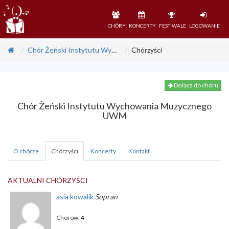
CHÓRY
KONCERTY
FESTIWALE
LOGOWANIE
Chór Żeński Instytutu Wychowania Muzycznego UWM
Chórzyści
Dołącz do chóru
Chór Żeński Instytutu Wychowania Muzycznego
UWM
O chórze
Chórzyści
Koncerty
Kontakt
AKTUALNI CHÓRZYŚCI
asia
kowalik
Sopran
Chórów:
4