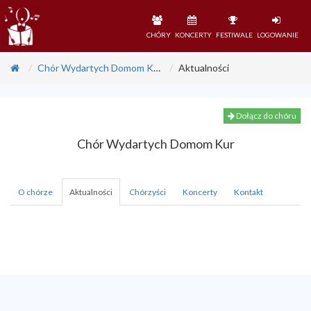
CHÓRY
KONCERTY
FESTIWALE
LOGOWANIE
Chór Wydartych Domom Kur
Aktualności
Dołącz do chóru
Chór Wydartych Domom Kur
O chórze
Aktualności
Chórzyści
Koncerty
Kontakt