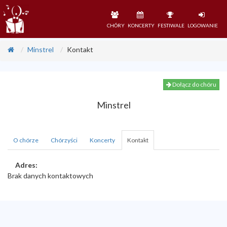
CHÓRY
KONCERTY
FESTIWALE
LOGOWANIE
Minstrel
Kontakt
Dołącz do chóru
Minstrel
O chórze
Chórzyści
Koncerty
Kontakt
Adres:
Brak danych kontaktowych