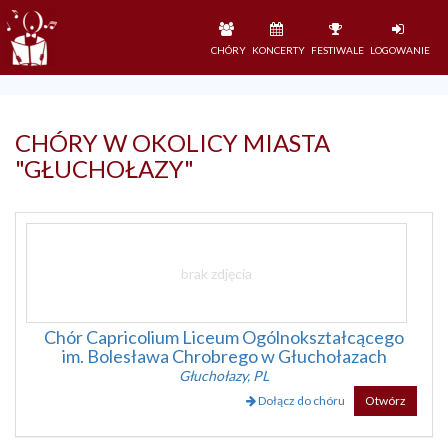
CHÓRY
KONCERTY
FESTIWALE
LOGOWANIE
CHÓRY W OKOLICY MIASTA
"
GŁUCHOŁAZY
"
Chór Capricolium Liceum Ogólnokształcącego
im. Bolesława Chrobrego w Głuchołazach
Głuchołazy, PL
Dołącz do chóru
Otwórz