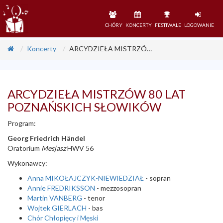
CHÓRY
KONCERTY
FESTIWALE
LOGOWANIE
Koncerty
ARCYDZIEŁA MISTRZÓW 80 LAT POZNAŃSKICH SŁOWIKÓW
ARCYDZIEŁA MISTRZÓW 80 LAT
POZNAŃSKICH SŁOWIKÓW
Program:
Georg Friedrich Händel
Oratorium
Mesjasz
HWV 56
Wykonawcy:
Anna
MIKOŁAJCZYK-NIEWIEDZIAŁ
- sopran
Annie
FREDRIKSSON
- mezzosopran
Martin
VANBERG
- tenor
Wojtek
GIERLACH
- bas
Chór Chłopięcy i Męski