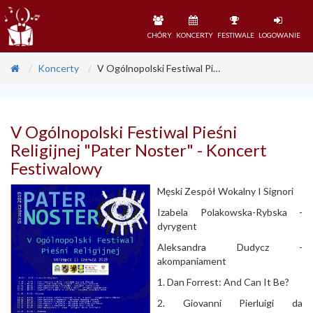
CHÓRY
KONCERTY
FESTIWALE
LOGOWANIE
Koncerty
V Ogólnopolski Festiwal Pieśni Religijnej "Pater Noster" - Koncert Festiwalowy
V Ogólnopolski Festiwal Pieśni
Religijnej "Pater Noster" - Koncert
Festiwalowy
Męski Zespół Wokalny I Signori
Izabela Polakowska-Rybska -
dyrygent
Aleksandra Dudycz -
akompaniament
1. Dan Forrest: And Can It Be?
2. Giovanni Pierluigi da